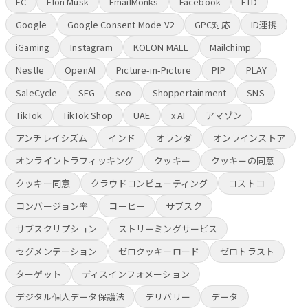
EC
Elon Musk
EmailMonks
Facebook
FTD
Google
Google Consent Mode V2
GPC対応
ID連携
iGaming
Instagram
KOLON MALL
Mailchimp
Nestle
OpenAI
Picture-in-Picture
PIP
PLAY
SaleCycle
SEG
seo
Shoppertainment
SNS
TikTok
TikTok Shop
UAE
x AI
アマゾン
アンチレイシズム
インド
オランダ
オンラインストア
オンライントラフィッキング
クッキー
クッキーの同意
クッキー同意
クラウドコンピューティング
コストコ
コンバージョン率
コーヒー
サブスク
サブスクリプション
ストリーミングサービス
セグメンテーション
ゼロクッキーロード
ゼロトラスト
ターゲット
ディスインフォメーション
デジタル個人データ保護法
デリバリー
データ