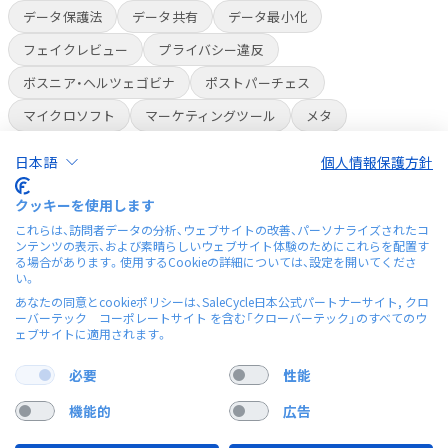
データ保護法
データ共有
データ最小化
フェイクレビュー
プライバシー違反
ボスニア・ヘルツェゴビナ
ポストパーチェス
マイクロソフト
マーケティングツール
メタ
ライブコマース
ラベル
ラベル表示
人員削減
日本語
個人情報保護方針
人種差別
会員制倉庫スーパー
偽レビュー
多言語
クッキーを使用します
多言語チャットボット
安全性
改正個人情報保護法
これらは、訪問者データの分析、ウェブサイトの改善、パーソナライズされたコ
ンテンツの表示、および素晴らしいウェブサイト体験のためにこれらを配置す
有料会員
独自チップ
米国プライバシー法
航空貨物
る場合があります。使用するCookieの詳細については、設定を開いてくださ
い。
誤情報
貨物業界
資金
顧客ロイヤリティ
あなたの同意とcookieポリシーは、SaleCycle日本公式パートナーサイト, クロ
食料品デリバリー
ーバーテック コーポレートサイト を含む「クローバーテック」のすべてのウ
ェブサイトに適用されます。
必要
性能
機能的
広告