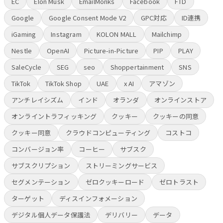
EC
Elon Musk
EmailMonks
Facebook
FTD
Google
Google Consent Mode V2
GPC対応
ID連携
iGaming
Instagram
KOLON MALL
Mailchimp
Nestle
OpenAI
Picture-in-Picture
PIP
PLAY
SaleCycle
SEG
seo
Shoppertainment
SNS
TikTok
TikTok Shop
UAE
x AI
アマゾン
アンチレイシズム
インド
オランダ
オンラインストア
オンライントラフィッキング
クッキー
クッキーの同意
クッキー同意
クラウドコンピューティング
コストコ
コンバージョン率
コーヒー
サブスク
サブスクリプション
ストリーミングサービス
セグメンテーション
ゼロクッキーロード
ゼロトラスト
ターゲット
ディスインフォメーション
デジタル個人データ保護法
デリバリー
データ