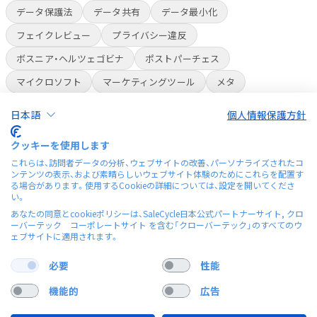
データ保護法
データ共有
データ最小化
フェイクレビュー
プライバシー違反
ボスニア・ヘルツェゴビナ
ポストパーチェス
マイクロソフト
マーケティングツール
メタ
ライブコマース
ラベル
ラベル表示
人員削減
日本語
個人情報保護方針
人種差別
会員制倉庫スーパー
偽レビュー
多言語
クッキーを使用します
多言語チャットボット
安全性
改正個人情報保護法
これらは、訪問者データの分析、ウェブサイトの改善、パーソナライズされたコ
ンテンツの表示、および素晴らしいウェブサイト体験のためにこれらを配置す
有料会員
独自チップ
米国プライバシー法
航空貨物
る場合があります。使用するCookieの詳細については、設定を開いてくださ
い。
誤情報
貨物業界
資金
顧客ロイヤリティ
あなたの同意とcookieポリシーは、SaleCycle日本公式パートナーサイト, クロ
食料品デリバリー
ーバーテック コーポレートサイト を含む「クローバーテック」のすべてのウ
ェブサイトに適用されます。
必要
性能
機能的
広告