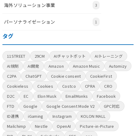
海外ソリューション事業
3
パーソナライゼーション
1
タグ
11STREET
29CM
AIチャットボット
AIトレーニング
AI規制
AI開発
Amazon
Amazon Music
Automizy
C2PA
ChatGPT
Cookie consent
CookieFirst
Cookieless
Cookies
Costco
CPRA
CRO
D2C
EC
Elon Musk
EmailMonks
Facebook
FTD
Google
Google Consent Mode V2
GPC対応
ID連携
iGaming
Instagram
KOLON MALL
Mailchimp
Nestle
OpenAI
Picture-in-Picture