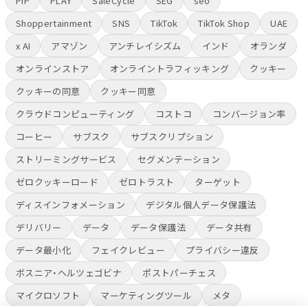
PIP
PLAY
SaleCycle
SEG
seo
Shoppertainment
SNS
TikTok
TikTok Shop
UAE
x AI
アマゾン
アンチレイシズム
インド
オランダ
オンラインストア
オンライントラフィッキング
クッキー
クッキーの同意
クッキー同意
クラウドコンピューティング
コストコ
コンバージョン率
コーヒー
サブスク
サブスクリプション
ストリーミングサービス
セグメンテーション
ゼロクッキーロード
ゼロトラスト
ターゲット
ディスインフォメーション
デジタル個人データ保護法
デリバリー
データ
データ保護法
データ共有
データ最小化
フェイクレビュー
プライバシー違反
ボスニア・ヘルツェゴビナ
ポストパーチェス
マイクロソフト
マーケティングツール
メタ