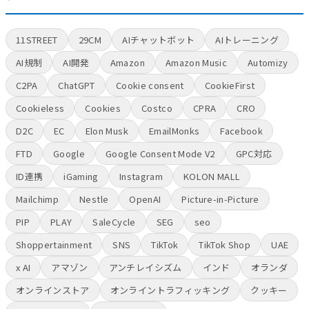
11STREET
29CM
AIチャットボット
AIトレーニング
AI規制
AI開発
Amazon
Amazon Music
Automizy
C2PA
ChatGPT
Cookie consent
CookieFirst
Cookieless
Cookies
Costco
CPRA
CRO
D2C
EC
Elon Musk
EmailMonks
Facebook
FTD
Google
Google Consent Mode V2
GPC対応
ID連携
iGaming
Instagram
KOLON MALL
Mailchimp
Nestle
OpenAI
Picture-in-Picture
PIP
PLAY
SaleCycle
SEG
seo
Shoppertainment
SNS
TikTok
TikTok Shop
UAE
x AI
アマゾン
アンチレイシズム
インド
オランダ
オンラインストア
オンライントラフィッキング
クッキー