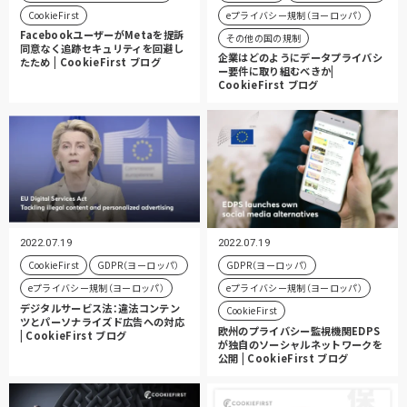
CookieFirst
eプライバシー規制（ヨーロッパ）
FacebookユーザーがMetaを提訴
その他の国の規制
同意なく追跡セキュリティを回避し
企業はどのようにデータプライバシ
たため | CookieFirst ブログ
ー要件に取り組むべきか|
CookieFirst ブログ
2022.07.19
2022.07.19
CookieFirst
GDPR（ヨーロッパ）
GDPR（ヨーロッパ）
eプライバシー規制（ヨーロッパ）
eプライバシー規制（ヨーロッパ）
デジタルサービス法：違法コンテン
CookieFirst
ツとパーソナライズド広告への対応
欧州のプライバシー監視機関EDPS
| CookieFirst ブログ
が独自のソーシャルネットワークを
公開 | CookieFirst ブログ