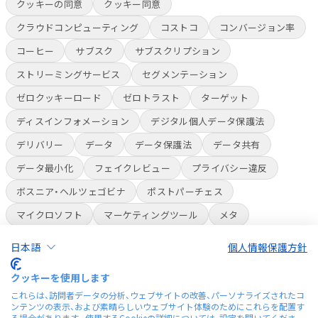
クッキーの同意
クッキー同意
クラウドコンピューティング
コストコ
コンバージョン率
コーヒー
サブスク
サブスクリプション
ストリーミングサービス
セグメンテーション
ゼロクッキーロード
ゼロトラスト
ターゲット
ディスインフォメーション
デジタル個人データ保護法
デリバリー
データ
データ保護法
データ共有
データ最小化
フェイクレビュー
プライバシー違反
ボスニア・ヘルツェゴビナ
ポストパーチェス
マイクロソフト
マーケティングツール
メタ
ライブコマース
ラベル
ラベル表示
人員削減
日本語
個人情報保護方針
人種差別
会員制倉庫スーパー
偽レビュー
多言語
クッキーを使用します
多言語チャットボット
安全性
改正個人情報保護法
これらは、訪問者データの分析、ウェブサイトの改善、パーソナライズされたコ
ンテンツの表示、および素晴らしいウェブサイト体験のためにこれらを配置す
有料会員
独自チップ
米国プライバシー法
航空貨物
る場合があります。使用するCookieの詳細については、設定を開いてくださ