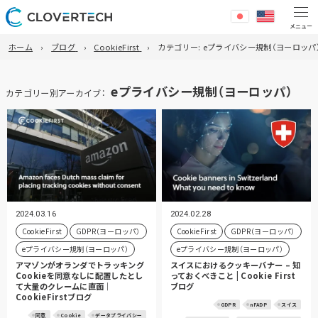
ホーム
ブログ
CookieFirst
カテゴリー:
eプライバシー規制（ヨーロッパ
eプライバシー規制（ヨーロッパ）
カテゴリー別アーカイブ：
2024.03.16
2024.02.28
CookieFirst
GDPR（ヨーロッパ）
CookieFirst
GDPR（ヨーロッパ）
eプライバシー規制（ヨーロッパ）
eプライバシー規制（ヨーロッパ）
アマゾンがオランダでトラッキング
スイスにおけるクッキーバナー – 知
Cookieを同意なしに配置したとし
っておくべきこと | Cookie First
て大量のクレームに直面｜
ブログ
CookieFirstブログ
GDPR
nFADP
スイス
同意
Cookie
データプライバシー