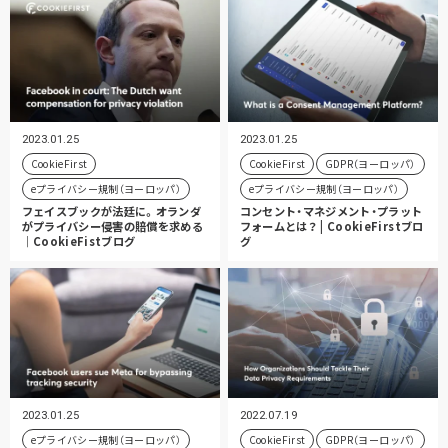
2023.01.25
2023.01.25
CookieFirst
CookieFirst
GDPR（ヨーロッパ）
eプライバシー規制（ヨーロッパ）
eプライバシー規制（ヨーロッパ）
フェイスブックが法廷に。オランダ
コンセント・マネジメント・プラット
がプライバシー侵害の賠償を求める
フォームとは？ | CookieFirstブロ
｜CookieFistブログ
グ
2023.01.25
2022.07.19
eプライバシー規制（ヨーロッパ）
CookieFirst
GDPR（ヨーロッパ）