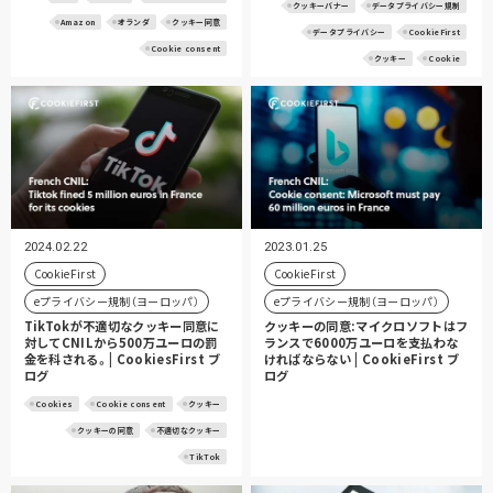
クッキーバナー
データプライバシー規制
Amazon
オランダ
クッキー同意
データプライバシー
CookieFirst
Cookie consent
クッキー
Cookie
2024.02.22
2023.01.25
CookieFirst
CookieFirst
eプライバシー規制（ヨーロッパ）
eプライバシー規制（ヨーロッパ）
TikTokが不適切なクッキー同意に
クッキーの同意:マイクロソフトはフ
対してCNILから500万ユーロの罰
ランスで6000万ユーロを支払わな
金を科される。| CookiesFirst ブ
ければならない | CookieFirst ブ
ログ
ログ
Cookies
Cookie consent
クッキー
クッキーの同意
不適切なクッキー
TikTok