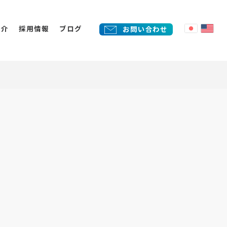
紹介
採用情報
ブログ
お問い合わせ
外ソリューション事業
売
告代理店事業
化
eb制作/システム開発/自社プロ
制作
クト開発