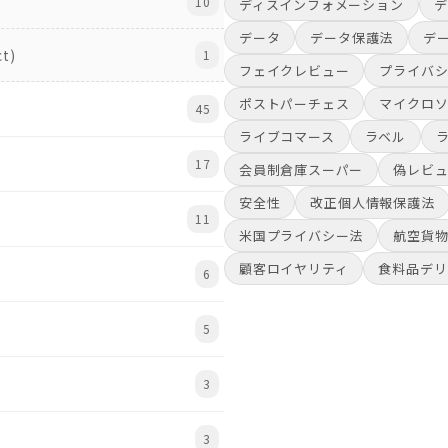
10
ディスインフォメーション
デ
データ
データ保護法
デ
ct)
1
フェイクレビュー
プライバ
ポストパーチェス
マイクロ
45
ライブコマース
ラベル
17
会員制倉庫スーパー
偽レビ
安全性
改正個人情報保護法
11
米国プライバシー法
航空貨
顧客ロイヤリティ
食料品デリ
6
5
3
3