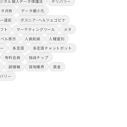
ジタル個人データ保護法
デリバリー
ータ共有
データ最小化
シー違反
ボスニア・ヘルツェゴビナ
ソフト
マーケティングツール
メタ
ラベル表示
人員削減
人種差別
ュー
多言語
多言語チャットボット
有料会員
独自チップ
物
誤情報
貨物業界
資金
バリー