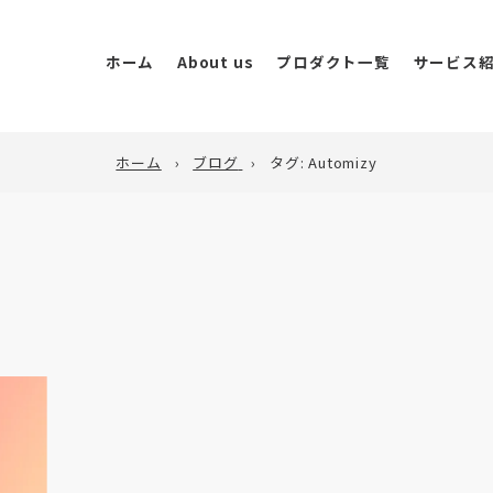
ホーム
About us
プロダクト一覧
サービス
ホーム
ブログ
タグ:
Automizy
Clover Live
海
ライブコマース・動画販
Clover Store
広
実店舗の人流データ可視
W
Clover AI Creative
AI活用・クリエイティブ
ダ