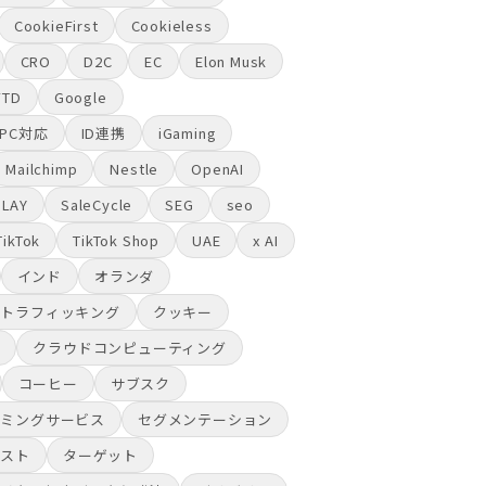
CookieFirst
Cookieless
CRO
D2C
EC
Elon Musk
FTD
Google
GPC対応
ID連携
iGaming
Mailchimp
Nestle
OpenAI
PLAY
SaleCycle
SEG
seo
TikTok
TikTok Shop
UAE
x AI
インド
オランダ
ントラフィッキング
クッキー
意
クラウドコンピューティング
コーヒー
サブスク
ーミングサービス
セグメンテーション
ラスト
ターゲット