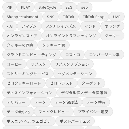
PIP
PLAY
SaleCycle
SEG
seo
Shoppertainment
SNS
TikTok
TikTok Shop
UAE
x AI
アマゾン
アンチレイシズム
インド
オランダ
オンラインストア
オンライントラフィッキング
クッキー
クッキーの同意
クッキー同意
クラウドコンピューティング
コストコ
コンバージョン率
コーヒー
サブスク
サブスクリプション
ストリーミングサービス
セグメンテーション
ゼロクッキーロード
ゼロトラスト
ターゲット
ディスインフォメーション
デジタル個人データ保護法
デリバリー
データ
データ保護法
データ共有
データ最小化
フェイクレビュー
プライバシー違反
ボスニア・ヘルツェゴビナ
ポストパーチェス