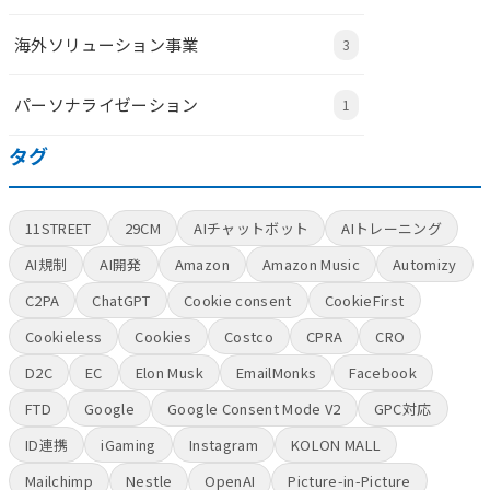
海外ソリューション事業
3
パーソナライゼーション
1
タグ
11STREET
29CM
AIチャットボット
AIトレーニング
AI規制
AI開発
Amazon
Amazon Music
Automizy
C2PA
ChatGPT
Cookie consent
CookieFirst
Cookieless
Cookies
Costco
CPRA
CRO
D2C
EC
Elon Musk
EmailMonks
Facebook
FTD
Google
Google Consent Mode V2
GPC対応
ID連携
iGaming
Instagram
KOLON MALL
Mailchimp
Nestle
OpenAI
Picture-in-Picture