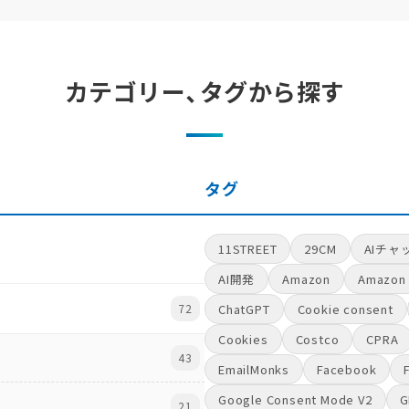
カテゴリー、タグから探す
タグ
11STREET
29CM
AIチャ
AI開発
Amazon
Amazon 
72
ChatGPT
Cookie consent
Cookies
Costco
CPRA
43
EmailMonks
Facebook
Google Consent Mode V2
21