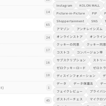
Instagram
KOLON MALL
14
Picture-in-Picture
PIP
Shoppertainment
SNS
65
アマゾン
アンチレイシズム
オンラインストア
オンライ
24
クッキーの同意
クッキー同
17
コストコ
コンバージョン率
サブスクリプション
ストリ
16
ゼロクッキーロード
ゼロト
10
ディスインフォメーション
デ
データ
データ保護法
デ
ct)
1
フェイクレビュー
プライバ
ポストパーチェス
マイクロ
45