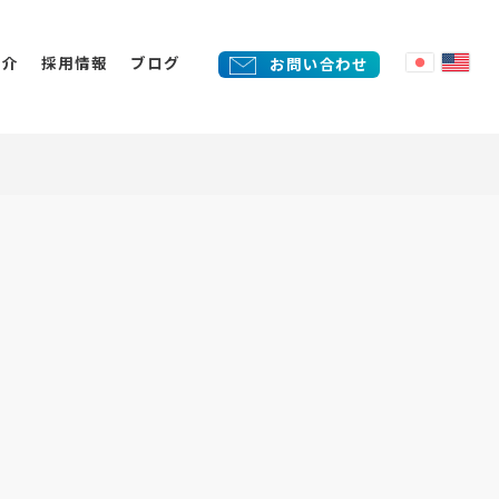
紹介
採用情報
ブログ
お問い合わせ
外ソリューション事業
売
告代理店事業
化
eb制作/システム開発/自社プロ
制作
クト開発