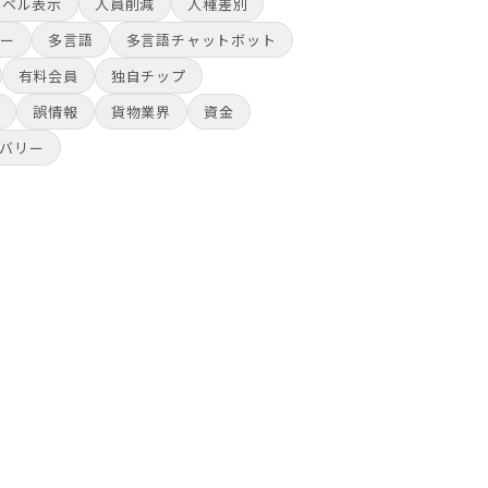
ラベル表示
人員削減
人種差別
ュー
多言語
多言語チャットボット
有料会員
独自チップ
物
誤情報
貨物業界
資金
バリー