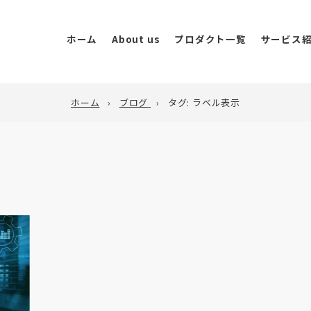
ホーム
About us
プロダクト一覧
サービス
ホーム
ブログ
タグ:
ラベル表示
Clover Live
海
ライブコマース・動画販
Clover Store
広
実店舗の人流データ可視
W
Clover AI Creative
AI活用・クリエイティブ
ダ