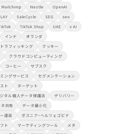
Mailchimp
Nestle
OpenAI
PLAY
SaleCycle
SEG
seo
TikTok
TikTok Shop
UAE
x AI
インド
オランダ
ントラフィッキング
クッキー
意
クラウドコンピューティング
コーヒー
サブスク
ーミングサービス
セグメンテーション
ラスト
ターゲット
ジタル個人データ保護法
デリバリー
ータ共有
データ最小化
シー違反
ボスニア・ヘルツェゴビナ
ソフト
マーケティングツール
メタ