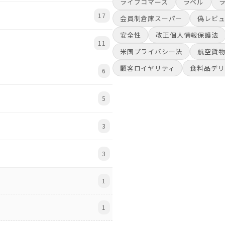
ライブコマース
ラベル
17
会員制倉庫スーパー
偽レビ
安全性
改正個人情報保護法
11
米国プライバシー法
航空貨
顧客ロイヤリティ
食料品デリ
6
5
3
3
1
1