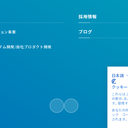
採用情報
ブログ
ション事業
業
ステム開発/自社プロダクト開発
日本語
クッキー
これらは
の表示、
す。使用す
あなたの同
ック コ
されます。