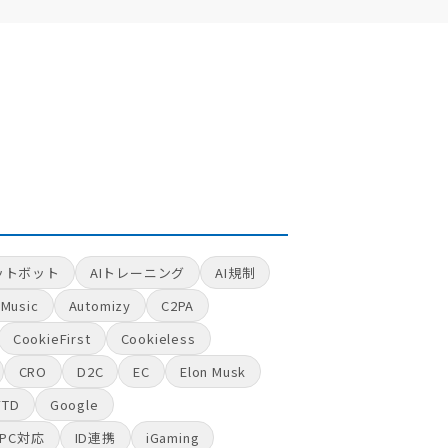
ットボット
AIトレーニング
AI規制
Music
Automizy
C2PA
CookieFirst
Cookieless
CRO
D2C
EC
Elon Musk
FTD
Google
GPC対応
ID連携
iGaming