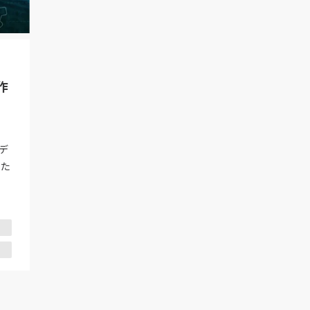
が作
にデ
るた