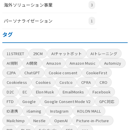
海外ソリューション事業
3
パーソナライゼーション
1
タグ
11STREET
29CM
AIチャットボット
AIトレーニング
AI規制
AI開発
Amazon
Amazon Music
Automizy
C2PA
ChatGPT
Cookie consent
CookieFirst
Cookieless
Cookies
Costco
CPRA
CRO
D2C
EC
Elon Musk
EmailMonks
Facebook
FTD
Google
Google Consent Mode V2
GPC対応
ID連携
iGaming
Instagram
KOLON MALL
Mailchimp
Nestle
OpenAI
Picture-in-Picture