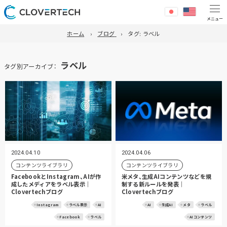
ホーム
ブログ
タグ:
ラベル
ラベル
タグ別アーカイブ：
2024.04.10
2024.04.06
コンテンツライブラリ
コンテンツライブラリ
FacebookとInstagram、AIが作
米メタ、生成AIコンテンツなどを規
成したメディアをラベル表示｜
制する新ルールを発表｜
Clovertechブログ
Clovertechブログ
Instagram
ラベル表示
AI
AI
生成AI
メタ
ラベル
Facebook
ラベル
AIコンテンツ