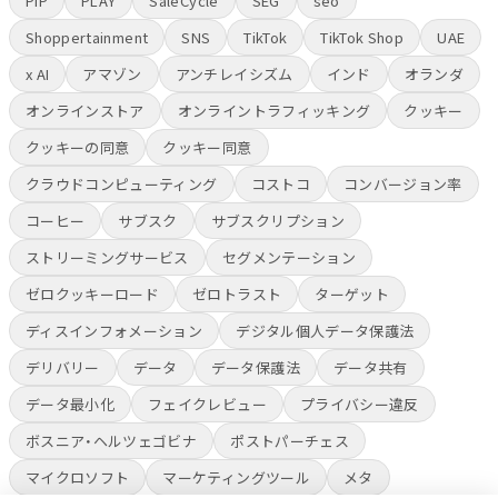
PIP
PLAY
SaleCycle
SEG
seo
Shoppertainment
SNS
TikTok
TikTok Shop
UAE
x AI
アマゾン
アンチレイシズム
インド
オランダ
オンラインストア
オンライントラフィッキング
クッキー
クッキーの同意
クッキー同意
クラウドコンピューティング
コストコ
コンバージョン率
コーヒー
サブスク
サブスクリプション
ストリーミングサービス
セグメンテーション
ゼロクッキーロード
ゼロトラスト
ターゲット
ディスインフォメーション
デジタル個人データ保護法
デリバリー
データ
データ保護法
データ共有
データ最小化
フェイクレビュー
プライバシー違反
ボスニア・ヘルツェゴビナ
ポストパーチェス
マイクロソフト
マーケティングツール
メタ