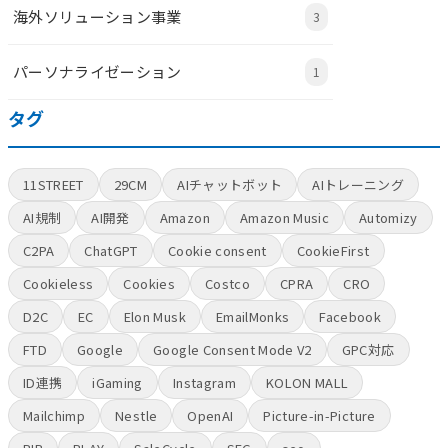
海外ソリューション事業
3
パーソナライゼーション
1
タグ
11STREET
29CM
AIチャットボット
AIトレーニング
AI規制
AI開発
Amazon
Amazon Music
Automizy
C2PA
ChatGPT
Cookie consent
CookieFirst
Cookieless
Cookies
Costco
CPRA
CRO
D2C
EC
Elon Musk
EmailMonks
Facebook
FTD
Google
Google Consent Mode V2
GPC対応
ID連携
iGaming
Instagram
KOLON MALL
Mailchimp
Nestle
OpenAI
Picture-in-Picture