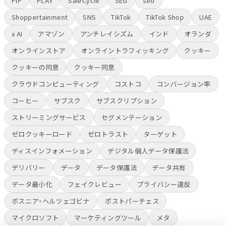
PIP
PLAY
SaleCycle
SEG
seo
Shoppertainment
SNS
TikTok
TikTok Shop
UAE
x AI
アマゾン
アンチレイシズム
インド
オランダ
オンラインストア
オンライントラフィッキング
クッキー
クッキーの同意
クッキー同意
クラウドコンピューティング
コストコ
コンバージョン率
コーヒー
サブスク
サブスクリプション
ストリーミングサービス
セグメンテーション
ゼロクッキーロード
ゼロトラスト
ターゲット
ディスインフォメーション
デジタル個人データ保護法
デリバリー
データ
データ保護法
データ共有
データ最小化
フェイクレビュー
プライバシー違反
ボスニア・ヘルツェゴビナ
ポストパーチェス
マイクロソフト
マーケティングツール
メタ