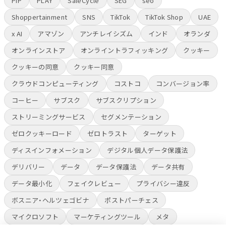
PIP
PLAY
SaleCycle
SEG
seo
Shoppertainment
SNS
TikTok
TikTok Shop
UAE
x AI
アマゾン
アンチレイシズム
インド
オランダ
オンラインストア
オンライントラフィッキング
クッキー
クッキーの同意
クッキー同意
クラウドコンピューティング
コストコ
コンバージョン率
コーヒー
サブスク
サブスクリプション
ストリーミングサービス
セグメンテーション
ゼロクッキーロード
ゼロトラスト
ターゲット
ディスインフォメーション
デジタル個人データ保護法
デリバリー
データ
データ保護法
データ共有
データ最小化
フェイクレビュー
プライバシー違反
ボスニア・ヘルツェゴビナ
ポストパーチェス
マイクロソフト
マーケティングツール
メタ