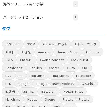
海外ソリューション事業
3
パーソナライゼーション
1
タグ
11STREET
29CM
AIチャットボット
AIトレーニング
AI規制
AI開発
Amazon
Amazon Music
Automizy
C2PA
ChatGPT
Cookie consent
CookieFirst
Cookieless
Cookies
Costco
CPRA
CRO
D2C
EC
Elon Musk
EmailMonks
Facebook
FTD
Google
Google Consent Mode V2
GPC対応
ID連携
iGaming
Instagram
KOLON MALL
Mailchimp
Nestle
OpenAI
Picture-in-Picture