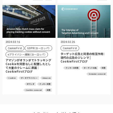
2024.03.16
2024.02.26
CookieFirst
GDPR（ヨーロッパ）
CookieFirst
ターゲット広告と同意の相互作用：
eプライバシー規制（ヨーロッパ）
現代の広告のジレンマ |
アマゾンがオランダでトラッキング
CookieFirstブログ
Cookieを同意なしに配置したとし
て大量のクレームに直面｜
クッキーの同意
ターゲット広告
同意
CookieFirstブログ
Genuine consent
Cookie
データプライバシー
Amazon
オランダ
クッキー同意
Cookie consent
同意