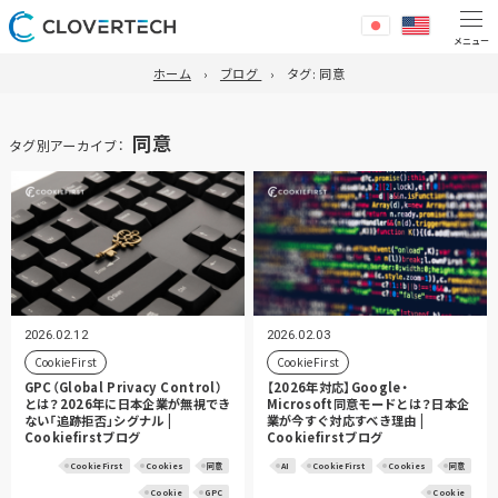
ホーム
ブログ
タグ:
同意
同意
タグ別アーカイブ：
2026.02.12
2026.02.03
CookieFirst
CookieFirst
GPC（Global Privacy Control）
【2026年対応】Google・
とは？2026年に日本企業が無視でき
Microsoft同意モードとは？日本企
ない「追跡拒否」シグナル |
業が今すぐ対応すべき理由 |
Cookiefirstブログ
Cookiefirstブログ
CookieFirst
Cookies
同意
AI
CookieFirst
Cookies
同意
Cookie
GPC
Cookie