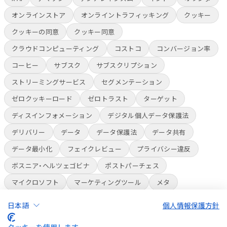
オンラインストア
オンライントラフィッキング
クッキー
クッキーの同意
クッキー同意
クラウドコンピューティング
コストコ
コンバージョン率
コーヒー
サブスク
サブスクリプション
ストリーミングサービス
セグメンテーション
ゼロクッキーロード
ゼロトラスト
ターゲット
ディスインフォメーション
デジタル個人データ保護法
デリバリー
データ
データ保護法
データ共有
データ最小化
フェイクレビュー
プライバシー違反
ボスニア・ヘルツェゴビナ
ポストパーチェス
マイクロソフト
マーケティングツール
メタ
ライブコマース
ラベル
ラベル表示
人員削減
日本語
個人情報保護方針
人種差別
会員制倉庫スーパー
偽レビュー
多言語