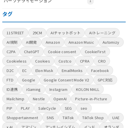
パーソナライゼーション
1
タグ
11STREET
29CM
AIチャットボット
AIトレーニング
AI規制
AI開発
Amazon
Amazon Music
Automizy
C2PA
ChatGPT
Cookie consent
CookieFirst
Cookieless
Cookies
Costco
CPRA
CRO
D2C
EC
Elon Musk
EmailMonks
Facebook
FTD
Google
Google Consent Mode V2
GPC対応
ID連携
iGaming
Instagram
KOLON MALL
Mailchimp
Nestle
OpenAI
Picture-in-Picture
PIP
PLAY
SaleCycle
SEG
seo
Shoppertainment
SNS
TikTok
TikTok Shop
UAE
x AI
アマゾン
アンチレイシズム
インド
オランダ