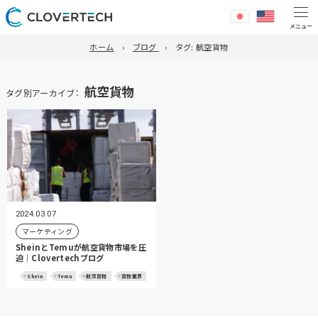
ホーム
ブログ
タグ:
航空貨物
航空貨物
タグ別アーカイブ：
2024.03.07
マーケティング
SheinとTemuが航空貨物市場を圧
迫｜Clovertechブログ
Shein
Temu
航空貨物
貨物業界