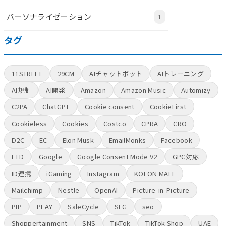
パーソナライゼーション
1
タグ
11STREET
29CM
AIチャットボット
AIトレーニング
AI規制
AI開発
Amazon
Amazon Music
Automizy
C2PA
ChatGPT
Cookie consent
CookieFirst
Cookieless
Cookies
Costco
CPRA
CRO
D2C
EC
Elon Musk
EmailMonks
Facebook
FTD
Google
Google Consent Mode V2
GPC対応
ID連携
iGaming
Instagram
KOLON MALL
Mailchimp
Nestle
OpenAI
Picture-in-Picture
PIP
PLAY
SaleCycle
SEG
seo
Shoppertainment
SNS
TikTok
TikTok Shop
UAE