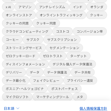
x AI
アマゾン
アンチレイシズム
インド
オランダ
オンラインストア
オンライントラフィッキング
クッキー
クッキーの同意
クッキー同意
クラウドコンピューティング
コストコ
コンバージョン率
コーヒー
サブスク
サブスクリプション
ストリーミングサービス
セグメンテーション
ゼロクッキーロード
ゼロトラスト
ターゲット
ディスインフォメーション
デジタル個人データ保護法
デリバリー
データ
データ保護法
データ共有
データ最小化
フェイクレビュー
プライバシー違反
ボスニア・ヘルツェゴビナ
ポストパーチェス
マイクロソフト
マーケティングツール
メタ
ライブコマース
ラベル
ラベル表示
人員削減
日本語
個人情報保護方針