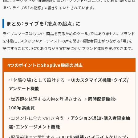
特に、ターゲットが「情報感度が高い」「ブランドへのこだわりがある」層である
ほど、ライブの「本物感」は響きやすいとされています。
まとめ：ライブを「接点の起点」に
ライブコマースはもはや「商品を売るためのツール」ではありません。ブランド
を体験し、スタッフやアーティストの声を聞き、視聴者同士がつながる「場」を
提供することで、ECでありながら実店舗に近いブランド体験を実現できます。
4つのポイントとShoplive機能の対応
・「体験の場」として設計する →
UIカスタマイズ機能・クイズ/
アンケート機能
・世界観を体現する人物を登場させる →
同時配信機能・
1080p高画質
・コメントに全力で向き合う →
アクション通知・購入者限定抽
選・エンゲージメント機能
・配信前後まで設計する →
AI Clip機能・ハイライトクリップ・