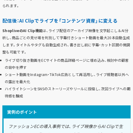
られます。
配信後：AI Clipでライブを「コンテンツ資産」に変える
ShopliveのAI Clip機能
は、ライブ配信のアーカイブ映像を文字起こし＆AI分
析し、商品ごとの見せ場を判別して字幕付きショート動画を最大20本自動生成
します。タイトルやタグも自動生成され、書き出し前に字幕・カット区間の微調
整も可能です。
ライブ切り抜き動画をECサイトの商品詳細ページに埋め込み、検討中の顧客
の背中を押す
ショート動画をInstagram・TikTok広告として再活用し、ライブ視聴者以外へ
の露出を最大化
ハイライトシーンをSNSのストーリーズやリールに投稿し、次回ライブへの期
待感を醸成
実例のポイント
ファッションECの導入事例では、ライブ映像からAI Clipで生