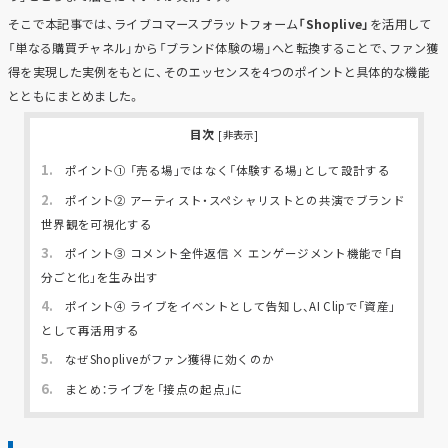
そこで本記事では、ライブコマースプラットフォーム
「Shoplive」
を活用して
「単なる購買チャネル」から「ブランド体験の場」へと転換することで、ファン獲
得を実現した実例をもとに、そのエッセンスを4つのポイントと具体的な機能
とともにまとめました。
目次
[
非表示
]
1.
ポイント① 「売る場」ではなく「体験する場」として設計する
2.
ポイント② アーティスト・スペシャリストとの共演でブランド
世界観を可視化する
3.
ポイント③ コメント全件返信 × エンゲージメント機能で「自
分ごと化」を生み出す
4.
ポイント④ ライブをイベントとして告知し、AI Clipで「資産」
として再活用する
5.
なぜShopliveがファン獲得に効くのか
6.
まとめ：ライブを「接点の起点」に