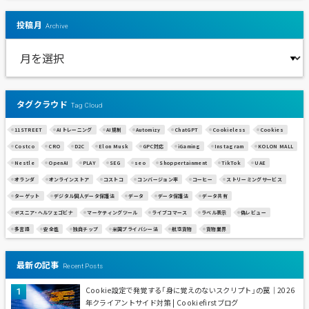
投稿月
Archive
タグクラウド
Tag Cloud
11STREET
AIトレーニング
AI規制
Automizy
ChatGPT
Cookieless
Cookies
Costco
CRO
D2C
Elon Musk
GPC対応
iGaming
Instagram
KOLON MALL
Nestle
OpenAI
PLAY
SEG
seo
Shoppertainment
TikTok
UAE
オランダ
オンラインストア
コストコ
コンバージョン率
コーヒー
ストリーミングサービス
ターゲット
デジタル個人データ保護法
データ
データ保護法
データ共有
ボスニア・ヘルツェゴビナ
マーケティングツール
ライブコマース
ラベル表示
偽レビュー
多言語
安全性
独自チップ
米国プライバシー法
航空貨物
貨物業界
最新の記事
Recent Posts
Cookie設定で発覚する「身に覚えのないスクリプト」の罠｜2026
年クライアントサイド対策 | Cookiefirstブログ