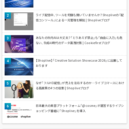
ライブ配信中、ツールを何個も開いていませんか？Shopliveの『配
信コンソール』による一元管理を解説 | Shopliveブログ
あなたの社内AIは大丈夫？「とりあえず禁止」も「自由に入力」も危
ない、生成AI時代のデータ漏洩対策 | Cookiefirstブログ
【Shoplive】「Creative Solution Showcase 2026」に出展して
おります
なぜ「フルHD配信」が売上を左右するのか—ライブコマースにおけ
る高画質の4つの役割 | Shopliveブログ
日本最大の美容プラットフォーム「@cosme」が運営するライブシ
ョッピング番組に「Shoplive」を導入