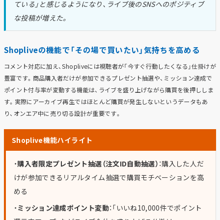
ている」と感じるようになり、ライブ後のSNSへのポジティブ
な投稿が増えた。
Shopliveの機能で「その場で買いたい」気持ちを高める
コメント対応に加え、Shopliveには視聴者が「今すぐ行動したくなる」仕掛けが
豊富です。商品購入者だけが参加できるプレゼント抽選や、ミッション達成で
ポイント付与率が変動する機能は、ライブを盛り上げながら購買を後押ししま
す。実際にアーカイブ再生ではほとんど購買が発生しないというデータもあ
り、オンエア中に売り切る設計が重要です。
Shoplive機能ハイライト
・
購入者限定プレゼント抽選（注文ID自動抽選）
：購入した人だ
けが参加できるリアルタイム抽選で購買モチベーションを高
める
・
ミッション達成ポイント変動
：「いいね10,000件でポイント