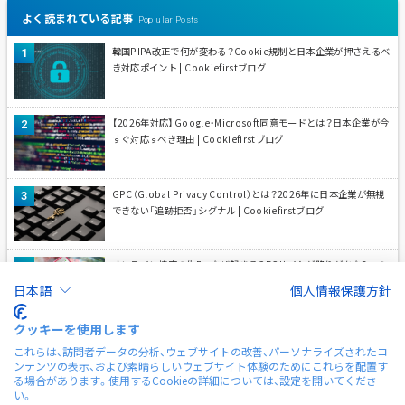
よく読まれている記事
Poplular Posts
韓国PIPA改正で何が変わる？Cookie規制と日本企業が押さえるべ
き対応ポイント | Cookiefirstブログ
【2026年対応】Google・Microsoft同意モードとは？日本企業が今
すぐ対応すべき理由 | Cookiefirstブログ
GPC（Global Privacy Control）とは？2026年に日本企業が無視
できない「追跡拒否」シグナル | Cookiefirstブログ
オンライン接客の失敗、なぜ起きる？ECサイトが陥りがちな3つの
落とし穴とShopliveによる解決策 | Shopliveブログ
日本語
個人情報保護方針
クッキーを使用します
ライブ配信中、ツールを何個も開いていませんか？Shopliveの『配
これらは、訪問者データの分析、ウェブサイトの改善、パーソナライズされたコ
信コンソール』による一元管理を解説 | Shopliveブログ
ンテンツの表示、および素晴らしいウェブサイト体験のためにこれらを配置す
る場合があります。使用するCookieの詳細については、設定を開いてくださ
い。