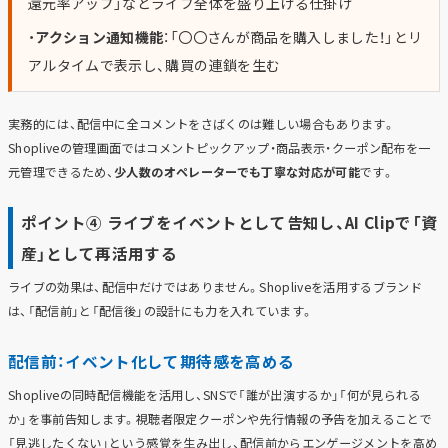
還元率アップ」などライブ全体を盛り上げる仕掛け
・
アクション通知機能
：「〇〇さんが商品を購入しました！」とリ
アルタイムで表示し、購買の連鎖を生む
実務的には、配信中に全コメントをさばくのは難しい場合もあります。
Shopliveの管理画面ではコメントピックアップ・商品表示・クーポン配布を一
元管理できるため、
少人数のオペレーターでも丁寧な対応が可能
です。
ポイント④ ライブをイベントとして告知し、AI Clipで「資
産」として再活用する
ライブの効果は、配信中だけではありません。Shopliveを活用するブランド
は、「配信前」と「配信後」の設計にも力を入れています。
配信前：イベント化して期待感を高める
Shopliveの同時配信機能を活用し、SNSで「誰が出演するか」「何が見られる
か」を事前告知します。視聴者限定クーポンや先行情報の予告を加えることで
「見逃したくない」という感覚を生み出し、配信前からエンゲージメントを高め