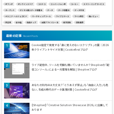
オランダ
オンラインストア
コストコ
コンバージョン率
コーヒー
ストリーミングサービス
ターゲット
デジタル個人データ保護法
データ
データ保護法
データ共有
ボスニア・ヘルツェゴビナ
マーケティングツール
ライブコマース
ラベル表示
偽レビュー
多言語
安全性
独自チップ
米国プライバシー法
航空貨物
貨物業界
最新の記事
Recent Posts
Cookie設定で発覚する「身に覚えのないスクリプト」の罠｜2026
年クライアントサイド対策 | Cookiefirstブログ
ライブ配信中、ツールを何個も開いていませんか？Shopliveの『配
信コンソール』による一元管理を解説 | Shopliveブログ
あなたの社内AIは大丈夫？「とりあえず禁止」も「自由に入力」も危
ない、生成AI時代のデータ漏洩対策 | Cookiefirstブログ
【Shoplive】「Creative Solution Showcase 2026」に出展して
おります