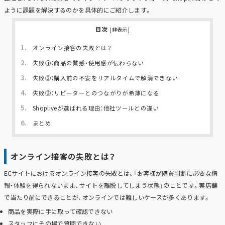
ように課題を解決するのかを具体的にご紹介します。
目次
[
非表示
]
1.
オンライン接客の失敗とは？
2.
失敗①：商品の質感・使用感が伝わらない
3.
失敗②：購入前の不安をリアルタイムで解消できない
4.
失敗③：リピーターとのつながりが希薄になる
5.
Shopliveが選ばれる理由：他社ツールとの違い
6.
まとめ
オンライン接客の失敗とは？
ECサイトにおけるオンライン接客の失敗とは、「お客様が購買判断に必要な情
報・体験を得られないまま、サイトを離脱してしまう状態」のことです。実店舗
で当たり前にできることが、オンラインでは難しいケースが多くあります。
商品を実際に手に取って確認できない
スタッフにその場で質問できない