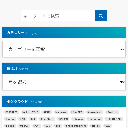
カテゴリー
Category
投稿月
Archive
タグクラウド
Tag Cloud
11STREET
AIトレーニング
AI規制
Automizy
ChatGPT
Cookieless
Cookies
Costco
CRO
D2C
Elon Musk
GPC対応
iGaming
Instagram
KOLON MALL
Nestle
OpenAI
PLAY
SEG
seo
Shoppertainment
TikTok
UAE