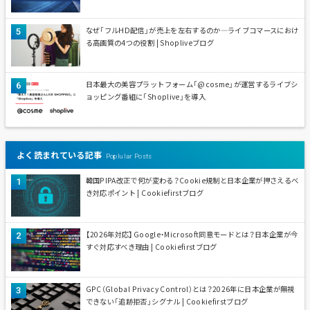
なぜ「フルHD配信」が売上を左右するのか—ライブコマースにおけ
る高画質の4つの役割 | Shopliveブログ
日本最大の美容プラットフォーム「@cosme」が運営するライブシ
ョッピング番組に「Shoplive」を導入
よく読まれている記事
Poplular Posts
韓国PIPA改正で何が変わる？Cookie規制と日本企業が押さえるべ
き対応ポイント | Cookiefirstブログ
【2026年対応】Google・Microsoft同意モードとは？日本企業が今
すぐ対応すべき理由 | Cookiefirstブログ
GPC（Global Privacy Control）とは？2026年に日本企業が無視
できない「追跡拒否」シグナル | Cookiefirstブログ