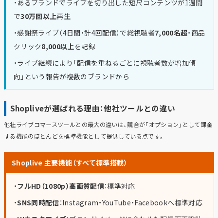
・あるブランドでライブを切り出した短尺コンテンツが1週間
で
30万回以上
再生
・感謝祭ライブ（4日間・計4回配信）で総視聴者
7,000名超
・商品
クリック
8,000以上
を記録
・ライブ継続により「配信を重ねるごとに視聴者数が増加傾
向」という報告が複数のブランドから
Shopliveが選ばれる理由：他社ツールとの違い
他社ライブコマースツールとの最大の違いは、競合が「オプション」として課金
する機能のほとんどを標準機能として提供している点です。
Shoplive 主要機能（すべて標準搭載）
・
フルHD（1080p）高画質配信
：標準対応
・
SNS同時配信
：Instagram・YouTube・Facebookへ標準対応