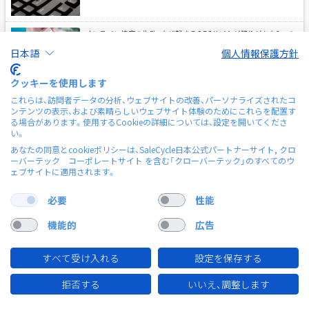
オンライン接客の失敗、なぜ起きる？ECサイトが陥りがちな3つの
落とし穴とShopliveによる解決策 | Shopliveブログ
日本語
個人情報保護方針
クッキーを使用します
ライブ配信中、ツールを何個も開いていませんか？Shopliveの『配
これらは、訪問者データの分析、ウェブサイトの改善、パーソナライズされたコ
信コンソール』による一元管理を解説 | Shopliveブログ
ンテンツの表示、および素晴らしいウェブサイト体験のためにこれらを配置す
る場合があります。使用するCookieの詳細については、設定を開いてくださ
い。
なぜ「フルHD配信」が売上を左右するのか—ライブコマースにおけ
あなたの同意とcookieポリシーは、SaleCycle日本公式パートナーサイト, クロ
る高画質の4つの役割 | Shopliveブログ
ーバーテック コーポレートサイト を含む「クローバーテック」のすべてのウ
ェブサイトに適用されます。
必要
性能
機能的
広告
すべて受け入れる
設定を保存する
拒否する
いいえ、調整します
© 2026 clover tech.inc
.