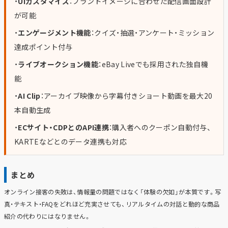
・
UIカスタマイズ
：ブランドイメージに合わせた配信画面設計
が可能
・
エンゲージメント機能
：クイズ・抽選・アンケート・ミッション
達成ポイント付与
・
ライブオークション機能
：eBay Liveでも採用された独自機
能
・
AI Clip
：アーカイブ映像から字幕付きショート動画を最大20
本自動生成
・
ECサイト・CDPとのAPI連携
：購入者へのクーポン自動付与、
KARTEなどとのデータ連携も対応
まとめ
オンライン接客の失敗は、情報量の問題ではなく「体験の欠如」が本質です。写
真・テキスト・FAQをどれほど充実させても、リアルタイムの対話と動的な商品
紹介の代わりにはなりません。