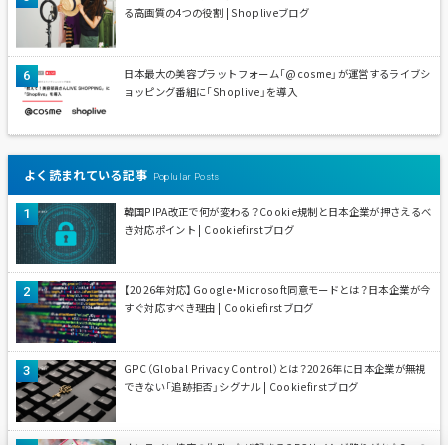
る高画質の4つの役割 | Shopliveブログ
日本最大の美容プラットフォーム「@cosme」が運営するライブシ
ョッピング番組に「Shoplive」を導入
よく読まれている記事
Poplular Posts
韓国PIPA改正で何が変わる？Cookie規制と日本企業が押さえるべ
き対応ポイント | Cookiefirstブログ
【2026年対応】Google・Microsoft同意モードとは？日本企業が今
すぐ対応すべき理由 | Cookiefirstブログ
GPC（Global Privacy Control）とは？2026年に日本企業が無視
できない「追跡拒否」シグナル | Cookiefirstブログ
オンライン接客の失敗、なぜ起きる？ECサイトが陥りがちな3つの