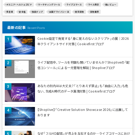
ボスニア・ヘルツェゴビナ
マーケティングツール
ライブコマース
ラベル表示
偽レビュー
多言語
安全性
独自チップ
米国プライバシー法
航空貨物
貨物業界
最新の記事
Recent Posts
Cookie設定で発覚する「身に覚えのないスクリプト」の罠｜2026
年クライアントサイド対策 | Cookiefirstブログ
ライブ配信中、ツールを何個も開いていませんか？Shopliveの『配
信コンソール』による一元管理を解説 | Shopliveブログ
あなたの社内AIは大丈夫？「とりあえず禁止」も「自由に入力」も危
ない、生成AI時代のデータ漏洩対策 | Cookiefirstブログ
【Shoplive】「Creative Solution Showcase 2026」に出展して
おります
なぜ「フルHD配信」が売上を左右するのか—ライブコマースにおけ