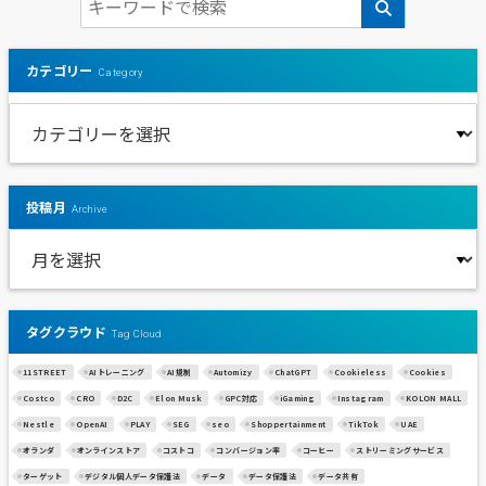
カテゴリー
Category
投稿月
Archive
タグクラウド
Tag Cloud
11STREET
AIトレーニング
AI規制
Automizy
ChatGPT
Cookieless
Cookies
Costco
CRO
D2C
Elon Musk
GPC対応
iGaming
Instagram
KOLON MALL
Nestle
OpenAI
PLAY
SEG
seo
Shoppertainment
TikTok
UAE
オランダ
オンラインストア
コストコ
コンバージョン率
コーヒー
ストリーミングサービス
ターゲット
デジタル個人データ保護法
データ
データ保護法
データ共有