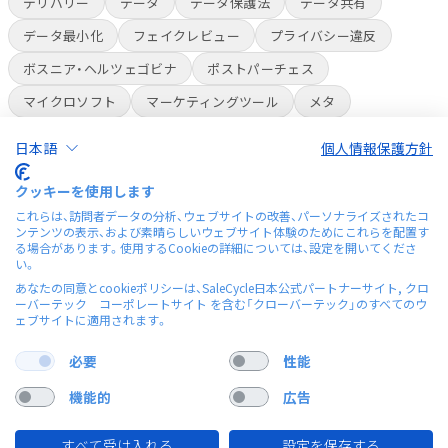
デリバリー
データ
データ保護法
データ共有
データ最小化
フェイクレビュー
プライバシー違反
ボスニア・ヘルツェゴビナ
ポストパーチェス
マイクロソフト
マーケティングツール
メタ
ライブコマース
ラベル
ラベル表示
人員削減
日本語
個人情報保護方針
人種差別
会員制倉庫スーパー
偽レビュー
多言語
クッキーを使用します
多言語チャットボット
安全性
改正個人情報保護法
これらは、訪問者データの分析、ウェブサイトの改善、パーソナライズされたコ
ンテンツの表示、および素晴らしいウェブサイト体験のためにこれらを配置す
有料会員
独自チップ
米国プライバシー法
航空貨物
る場合があります。使用するCookieの詳細については、設定を開いてくださ
い。
誤情報
貨物業界
資金
顧客ロイヤリティ
あなたの同意とcookieポリシーは、SaleCycle日本公式パートナーサイト, クロ
食料品デリバリー
ーバーテック コーポレートサイト を含む「クローバーテック」のすべてのウ
ェブサイトに適用されます。
必要
性能
機能的
広告
すべて受け入れる
設定を保存する