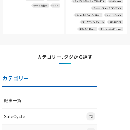
ライブストリーミングサービス
Pethroom
データ保護法
CMP
ショートフォームコンテンツ
Saniebd Free's Mart
ソリューション
マーケティングツール
11STREET
KOLON MALL
Picture-in-Picture
カテゴリー、タグから探す
カテゴリー
記事一覧
SaleCycle
72