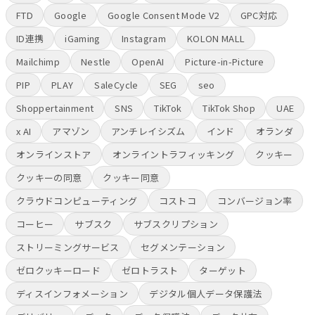
FTD
Google
Google Consent Mode V2
GPC対応
ID連携
iGaming
Instagram
KOLON MALL
Mailchimp
Nestle
OpenAI
Picture-in-Picture
PIP
PLAY
SaleCycle
SEG
seo
Shoppertainment
SNS
TikTok
TikTok Shop
UAE
x AI
アマゾン
アンチレイシズム
インド
オランダ
オンラインストア
オンライントラフィッキング
クッキー
クッキーの同意
クッキー同意
クラウドコンピューティング
コストコ
コンバージョン率
コーヒー
サブスク
サブスクリプション
ストリーミングサービス
セグメンテーション
ゼロクッキーロード
ゼロトラスト
ターゲット
ディスインフォメーション
デジタル個人データ保護法