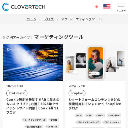
ホーム
ブログ
タグ:
マーケティングツール
マーケティングツール
タグ別アーカイブ：
2026.07.30
2024.02.28
CookieFirst
shoplive
Cookie設定で発覚する「身に覚えの
ショートフォームコンテンツをどの
ないスクリプト」の罠｜2026年クラ
程度利用していますか？| Shoplive
イアントサイド対策 | Cookiefirst
ブログ
ブログ
PIP
seo
29CM
Shoplive
マーケティングツール
安全性
ライブストリーミング
ライブコマース
個人情報保護法
Cookies