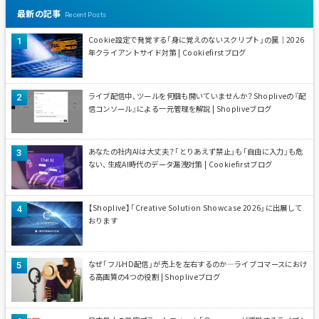
最新の記事
Recent Posts
Cookie設定で発覚する「身に覚えのないスクリプト」の罠｜2026
年クライアントサイド対策 | Cookiefirstブログ
ライブ配信中、ツールを何個も開いていませんか？Shopliveの『配
信コンソール』による一元管理を解説 | Shopliveブログ
あなたの社内AIは大丈夫？「とりあえず禁止」も「自由に入力」も危
ない、生成AI時代のデータ漏洩対策 | Cookiefirstブログ
【Shoplive】「Creative Solution Showcase 2026」に出展して
おります
なぜ「フルHD配信」が売上を左右するのか—ライブコマースにおけ
る高画質の4つの役割 | Shopliveブログ