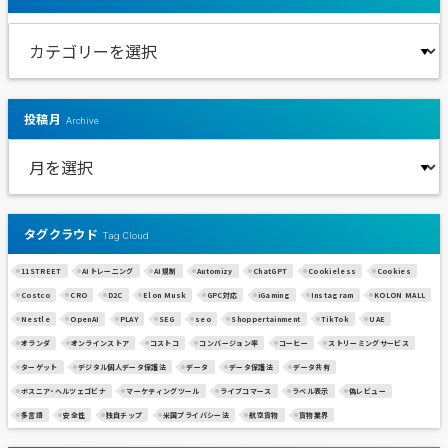
投稿月
Archive
タグクラウド
Tag Cloud
11STREET
AIトレーニング
AI規制
Automizy
ChatGPT
Cookieless
Cookies
Costco
CRO
D2C
Elon Musk
GPC対応
iGaming
Instagram
KOLON MALL
Nestle
OpenAI
PLAY
SEG
seo
Shoppertainment
TikTok
UAE
オランダ
オンラインストア
コストコ
コンバージョン率
コーヒー
ストリーミングサービス
ターゲット
デジタル個人データ保護法
データ
データ保護法
データ共有
ボスニア・ヘルツェゴビナ
マーケティングツール
ライブコマース
ラベル表示
偽レビュー
多言語
安全性
独自チップ
米国プライバシー法
航空貨物
貨物業界