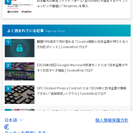
日本最大の美容プラットフォーム「@cosme」が運営するライブシ
ョッピング番組に「Shoplive」を導入
よく読まれている記事
Poplular Posts
韓国PIPA改正で何が変わる？Cookie規制と日本企業が押さえるべ
き対応ポイント | Cookiefirstブログ
【2026年対応】Google・Microsoft同意モードとは？日本企業が今
すぐ対応すべき理由 | Cookiefirstブログ
GPC（Global Privacy Control）とは？2026年に日本企業が無視
できない「追跡拒否」シグナル | Cookiefirstブログ
オンライン接客の失敗、なぜ起きる？ECサイトが陥りがちな3つの
落とし穴とShopliveによる解決策 | Shopliveブログ
日本語
個人情報保護方針
クッキーを使用します