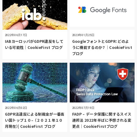
2022年06月17日
2023年01月25日
IABヨーロッパがGDPR違反をして
GoogleフォントとGDPR：どのよ
いる可能性｜CookieFirst ブログ
うに機能するのか？｜CookieFirst
ブログ
2022年06月02日
2022年07月19日
GDPR法違反による制裁金が一番高
FADP – データ保護に関するスイス
い国トップ１０– （２０２１年１０
連邦法 2022年半ばに予想される変
月現在）| CookieFirst ブログ
更点｜CookieFirstブログ