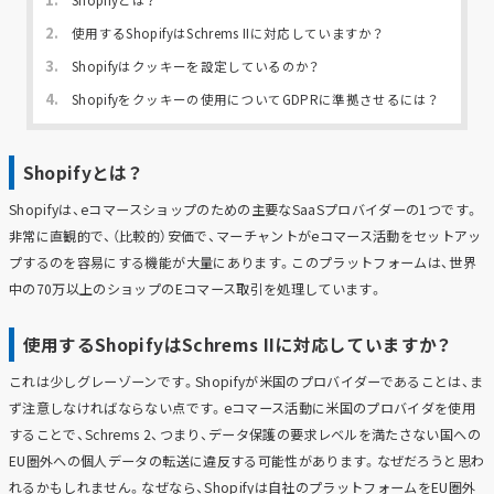
2.
使用するShopifyはSchrems IIに対応していますか？
3.
Shopifyはクッキーを設定しているのか？
4.
Shopifyをクッキーの使用についてGDPRに準拠させるには？
Shopifyとは？
Shopifyは、eコマースショップのための主要なSaaSプロバイダーの1つです。
非常に直観的で、（比較的）安価で、マーチャントがeコマース活動をセットアッ
プするのを容易にする機能が大量にあります。このプラットフォームは、世界
中の70万以上のショップのEコマース取引を処理しています。
使用するShopifyはSchrems IIに対応していますか？
これは少しグレーゾーンです。Shopifyが米国のプロバイダーであることは、ま
ず注意しなければならない点です。eコマース活動に米国のプロバイダを使用
することで、Schrems 2、つまり、データ保護の要求レベルを満たさない国への
EU圏外への個人データの転送に違反する可能性があります。なぜだろうと思わ
れるかもしれません。なぜなら、Shopifyは自社のプラットフォームをEU圏外