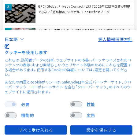
GPC（Global Privacy Control）とは？2026年に日本企業が無視
できない「追跡拒否」シグナル | Cookiefirstブログ
オンライン接客の失敗、なぜ起きる？ECサイトが陥りがちな3つの
落とし穴とShopliveによる解決策 | Shopliveブログ
日本語
個人情報保護方針
クッキーを使用します
ライブ配信中、ツールを何個も開いていませんか？Shopliveの『配
これらは、訪問者データの分析、ウェブサイトの改善、パーソナライズされたコ
信コンソール』による一元管理を解説 | Shopliveブログ
ンテンツの表示、および素晴らしいウェブサイト体験のためにこれらを配置す
る場合があります。使用するCookieの詳細については、設定を開いてくださ
い。
なぜ「フルHD配信」が売上を左右するのか—ライブコマースにおけ
あなたの同意とcookieポリシーは、SaleCycle日本公式パートナーサイト, クロ
る高画質の4つの役割 | Shopliveブログ
ーバーテック コーポレートサイト を含む「クローバーテック」のすべてのウ
ェブサイトに適用されます。
必要
性能
機能的
広告
すべて受け入れる
設定を保存する