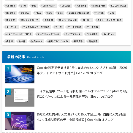
Costco
CRO
D2C
Elon Musk
GPC対応
iGaming
Instagram
KOLON MALL
Nestle
OpenAI
PLAY
SEG
seo
Shoppertainment
TikTok
UAE
オランダ
オンラインストア
コストコ
コンバージョン率
コーヒー
ストリーミングサービス
ターゲット
デジタル個人データ保護法
データ
データ保護法
データ共有
ボスニア・ヘルツェゴビナ
マーケティングツール
ライブコマース
ラベル表示
偽レビュー
多言語
安全性
独自チップ
米国プライバシー法
航空貨物
貨物業界
最新の記事
Recent Posts
Cookie設定で発覚する「身に覚えのないスクリプト」の罠｜2026
年クライアントサイド対策 | Cookiefirstブログ
ライブ配信中、ツールを何個も開いていませんか？Shopliveの『配
信コンソール』による一元管理を解説 | Shopliveブログ
あなたの社内AIは大丈夫？「とりあえず禁止」も「自由に入力」も危
ない、生成AI時代のデータ漏洩対策 | Cookiefirstブログ