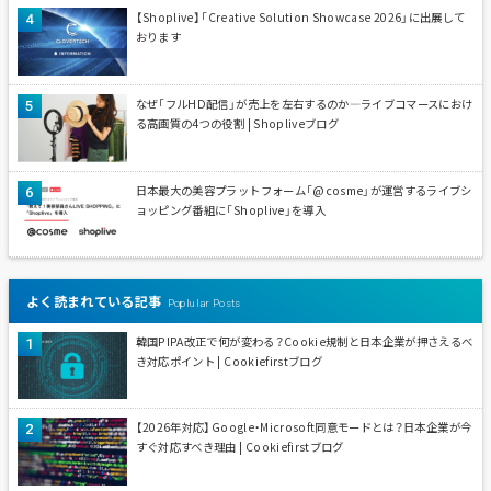
【Shoplive】「Creative Solution Showcase 2026」に出展して
おります
なぜ「フルHD配信」が売上を左右するのか—ライブコマースにおけ
る高画質の4つの役割 | Shopliveブログ
日本最大の美容プラットフォーム「@cosme」が運営するライブシ
ョッピング番組に「Shoplive」を導入
よく読まれている記事
Poplular Posts
韓国PIPA改正で何が変わる？Cookie規制と日本企業が押さえるべ
き対応ポイント | Cookiefirstブログ
【2026年対応】Google・Microsoft同意モードとは？日本企業が今
すぐ対応すべき理由 | Cookiefirstブログ