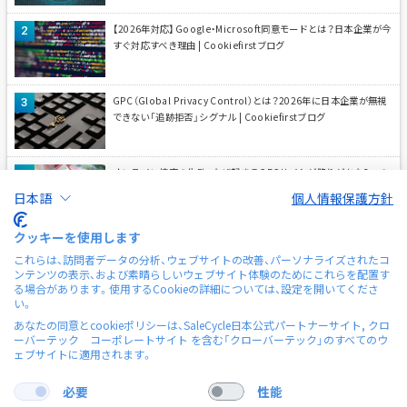
【2026年対応】Google・Microsoft同意モードとは？日本企業が今
すぐ対応すべき理由 | Cookiefirstブログ
GPC（Global Privacy Control）とは？2026年に日本企業が無視
できない「追跡拒否」シグナル | Cookiefirstブログ
オンライン接客の失敗、なぜ起きる？ECサイトが陥りがちな3つの
落とし穴とShopliveによる解決策 | Shopliveブログ
日本語
個人情報保護方針
クッキーを使用します
ライブ配信中、ツールを何個も開いていませんか？Shopliveの『配
これらは、訪問者データの分析、ウェブサイトの改善、パーソナライズされたコ
信コンソール』による一元管理を解説 | Shopliveブログ
ンテンツの表示、および素晴らしいウェブサイト体験のためにこれらを配置す
る場合があります。使用するCookieの詳細については、設定を開いてくださ
い。
なぜ「フルHD配信」が売上を左右するのか—ライブコマースにおけ
あなたの同意とcookieポリシーは、SaleCycle日本公式パートナーサイト, クロ
る高画質の4つの役割 | Shopliveブログ
ーバーテック コーポレートサイト を含む「クローバーテック」のすべてのウ
ェブサイトに適用されます。
必要
性能