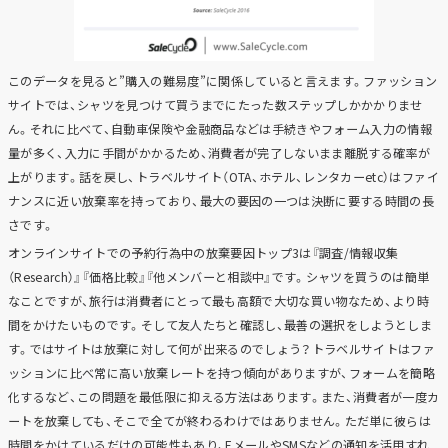
このデータを見ると”購入の難易度”に関係していると言えます。ファッション
サイトでは、シャツを見つけて買うまでにたった数ステップしかかかりませ
ん。それに比べて、自動車保険や金融商品などは手続きやフォーム入力の情報
量が多く、入力に手間がかかるため、消費者が完了しないまま離脱する確率が
上がります。話を戻し、トラベルサイト（OTA、ホテル、レンタカーetc）はファイ
ナンスに近い放棄率を持っており、最大の要因の一つは決断に要する時間の長
さです。
オンラインサイトでの予約行為中の放棄要因トップ3は『調査/情報収集
（Research）』『価格比較』『他メンバーと相談中』です。シャツを買うのは簡単
なことですが、旅行は消費者にとって最も高額で大切な買い物なため、より時
間をかけたいものです。そして友人たちと確認し、最善の選択をしようとしま
す。ではサイトは放棄に対して何が出来るのでしょう？トラベルサイトはファ
ッションに比べ常に高い放棄レートを持つ傾向がありますが、フォームを簡略
化するなど、この問題を最低限に抑える方法はあります。また、消費者が一度カ
ートを放棄しても、そこで全てが終わるわけではありません。ただ単に彼らは
時間をかけているだけの可能性もあり、EメールやSMSなどの通知を活用すれ