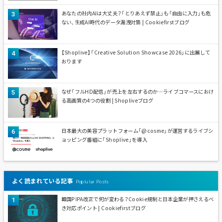
あなたの社内AIは大丈夫？「とりあえず禁止」も「自由に入力」も危
ない、生成AI時代のデータ漏洩対策 | Cookiefirstブログ
【Shoplive】「Creative Solution Showcase 2026」に出展して
おります
なぜ「フルHD配信」が売上を左右するのか—ライブコマースにおけ
る高画質の4つの役割 | Shopliveブログ
日本最大の美容プラットフォーム「@cosme」が運営するライブシ
ョッピング番組に「Shoplive」を導入
よく読まれている記事
Poplular Posts
韓国PIPA改正で何が変わる？Cookie規制と日本企業が押さえるべ
き対応ポイント | Cookiefirstブログ