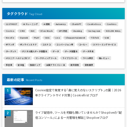
タグクラウド
Tag Cloud
11STREET
AIトレーニング
AI規制
Automizy
ChatGPT
Cookieless
Cookies
Costco
CRO
D2C
Elon Musk
GPC対応
iGaming
Instagram
KOLON MALL
Nestle
OpenAI
PLAY
SEG
seo
Shoppertainment
TikTok
UAE
オランダ
オンラインストア
コストコ
コンバージョン率
コーヒー
ストリーミングサービス
ターゲット
デジタル個人データ保護法
データ
データ保護法
データ共有
ボスニア・ヘルツェゴビナ
マーケティングツール
ライブコマース
ラベル表示
偽レビュー
多言語
安全性
独自チップ
米国プライバシー法
航空貨物
貨物業界
最新の記事
Recent Posts
Cookie設定で発覚する「身に覚えのないスクリプト」の罠｜2026
年クライアントサイド対策 | Cookiefirstブログ
ライブ配信中、ツールを何個も開いていませんか？Shopliveの『配
信コンソール』による一元管理を解説 | Shopliveブログ