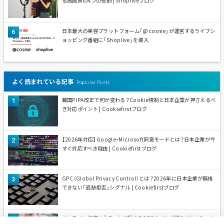
る高画質の4つの役割 | Shopliveブログ
日本最大の美容プラットフォーム「@cosme」が運営するライブシ
ョッピング番組に「Shoplive」を導入
よく読まれている記事
Poplular Posts
韓国PIPA改正で何が変わる？Cookie規制と日本企業が押さえるべ
き対応ポイント | Cookiefirstブログ
【2026年対応】Google・Microsoft同意モードとは？日本企業が今
すぐ対応すべき理由 | Cookiefirstブログ
GPC（Global Privacy Control）とは？2026年に日本企業が無視
できない「追跡拒否」シグナル | Cookiefirstブログ
オンライン接客の失敗、なぜ起きる？ECサイトが陥りがちな3つの