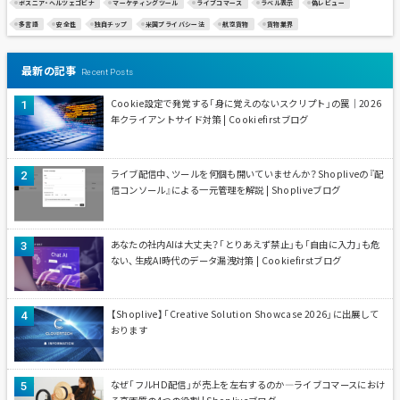
ボスニア・ヘルツェゴビナ
マーケティングツール
ライブコマース
ラベル表示
偽レビュー
多言語
安全性
独自チップ
米国プライバシー法
航空貨物
貨物業界
最新の記事
Recent Posts
Cookie設定で発覚する「身に覚えのないスクリプト」の罠｜2026
年クライアントサイド対策 | Cookiefirstブログ
ライブ配信中、ツールを何個も開いていませんか？Shopliveの『配
信コンソール』による一元管理を解説 | Shopliveブログ
あなたの社内AIは大丈夫？「とりあえず禁止」も「自由に入力」も危
ない、生成AI時代のデータ漏洩対策 | Cookiefirstブログ
【Shoplive】「Creative Solution Showcase 2026」に出展して
おります
なぜ「フルHD配信」が売上を左右するのか—ライブコマースにおけ