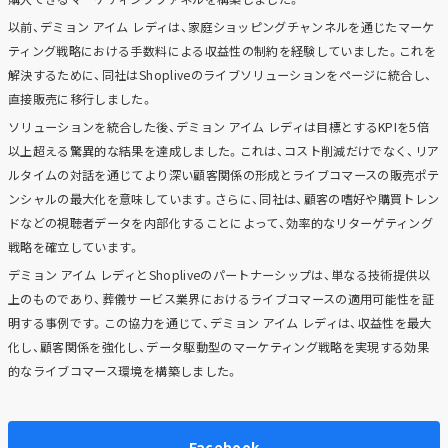
以前、デミョン アイム レディは、家庭ショッピングチャンネルを通じたマーケ
ティング戦略における手数料による収益性の制約を経験していました。これを
解決するために、同社はShopliveのライブソリューションをページに統合し、
直接販売に移行しました。
ソリューションを統合した後、デミョン アイム レディは目標とするKPIを5倍
以上超える驚異的な結果を達成しました。これは、コスト削減だけでなく、リア
ルタイムの対話を通じてより深い顧客関係の形成とライブコマースの販売ポテ
ンシャルの最大化を意味しています。さらに、同社は、顧客の嗜好や購買トレン
ドなどの視聴者データを内部化することによって、効率的なリターゲティング
戦略を確立しています。
デミョン アイム レディとShopliveのパートナーシップは、単なる技術提供以
上のものであり、葬儀サービス業界におけるライブコマースの適用可能性を証
明する事例です。この協力を通じて、デミョン アイム レディは、収益性を最大
化し、顧客関係を強化し、データ駆動型のマーケティング戦略を実現する効果
的なライブコマース環境を構築しました。
Facebook