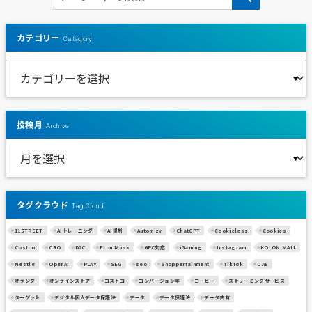
カテゴリー
Category
投稿月
Archive
タグクラウド
Tag Cloud
11STREET
AIトレーニング
AI規制
Automizy
ChatGPT
Cookieless
Cookies
Costco
CRO
D2C
Elon Musk
GPC対応
iGaming
Instagram
KOLON MALL
Nestle
OpenAI
PLAY
SEG
seo
Shoppertainment
TikTok
UAE
オランダ
オンラインストア
コストコ
コンバージョン率
コーヒー
ストリーミングサービス
ターゲット
デジタル個人データ保護法
データ
データ保護法
データ共有