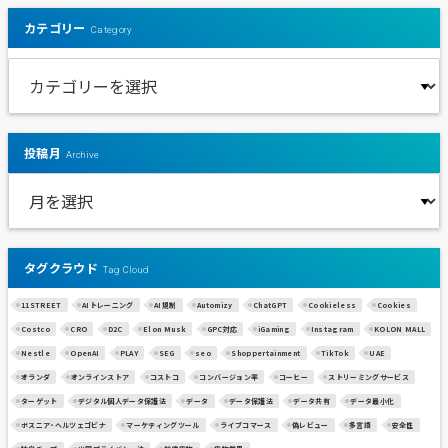
カテゴリー
Category
投稿月
Archive
タグクラウド
Tag Cloud
11STREET
AIトレーニング
AI規制
Automizy
ChatGPT
Cookieless
Cookies
Costco
CRO
D2C
Elon Musk
GPC対応
iGaming
Instagram
KOLON MALL
Nestle
OpenAI
PLAY
SEG
seo
Shoppertainment
TikTok
UAE
オランダ
オンラインストア
コストコ
コンバージョン率
コーヒー
ストリーミングサービス
ターゲット
デジタル個人データ保護法
データ
データ保護法
データ共有
データ最小化
ボスニア・ヘルツェゴビナ
マーケティングツール
ライブコマース
偽レビュー
多言語
安全性