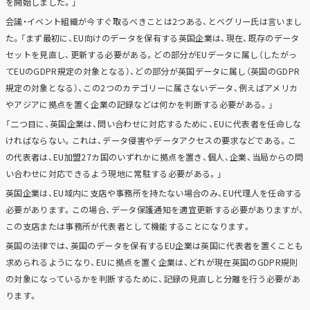
を開始しました。」
会議・イベント組織が今すぐ取るべきことは2つある、とベグリー氏は言いまし
た。「まず最初に、EU向けのデータを保有する英国企業は、現在、既存のデータ
セットを見直し、更新する必要がある。どの部分がEUデータに属し（したがっ
てEUのGDPR規定の対象となる）、どの部分が英国データに属し（英国のGDPR
規定の対象となる）、この2つのカテゴリーに属さないデータ、例えばアメリカ
やアジアに拠点を置く企業の記録などは何かを判断する必要がある。」
「二つ目に、英国企業は、問い合わせに対応するために、EUに代表者を任命しな
ければならない。これは、データ侵害やデータアクセスの要求などである。こ
の代表者は、EU加盟27カ国のいずれかに拠点を置き、個人、企業、当局からの問
い合わせに対応できるよう現地に常駐する必要がある。」
英国企業は、EU域内に支店や事務所を持たない場合のみ、EU代理人を任命する
必要があります。この場合、データ保護通知を適宜更新する必要がありますが、
この支店または事務所が代表者として機能することになります。
英国の法律では、英国のデータを保有するEU企業は英国に代表者を置くことも
求められるようになり、EUに拠点を置く企業は、どれが現在英国のGDPR規則
の対象になっているかを判断するために、記録の見直しと分離を行う必要があ
ります。