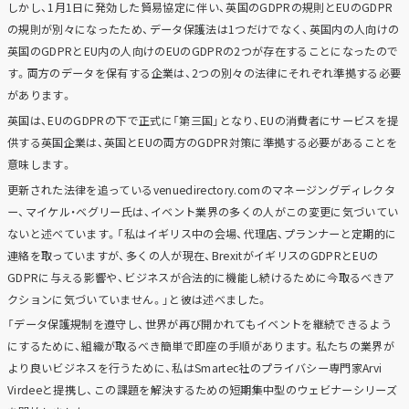
しかし、1月1日に発効した貿易協定に伴い、英国のGDPRの規則とEUのGDPR
の規則が別々になったため、データ保護法は1つだけでなく、英国内の人向けの
英国のGDPRとEU内の人向けのEUのGDPRの2つが存在することになったので
す。両方のデータを保有する企業は、2つの別々の法律にそれぞれ準拠する必要
があります。
英国は、EUのGDPRの下で正式に「第三国」となり、EUの消費者にサービスを提
供する英国企業は、英国とEUの両方のGDPR対策に準拠する必要があることを
意味します。
更新された法律を追っているvenuedirectory.comのマネージングディレクタ
ー、マイケル・ベグリー氏は、イベント業界の多くの人がこの変更に気づいてい
ないと述べています。「私はイギリス中の会場、代理店、プランナーと定期的に
連絡を取っていますが、多くの人が現在、BrexitがイギリスのGDPRとEUの
GDPRに与える影響や、ビジネスが合法的に機能し続けるために今取るべきア
クションに気づいていません。」と彼は述べました。
「データ保護規制を遵守し、世界が再び開かれてもイベントを継続できるよう
にするために、組織が取るべき簡単で即座の手順があります。私たちの業界が
より良いビジネスを行うために、私はSmartec社のプライバシー専門家Arvi
Virdeeと提携し、この課題を解決するための短期集中型のウェビナーシリーズ