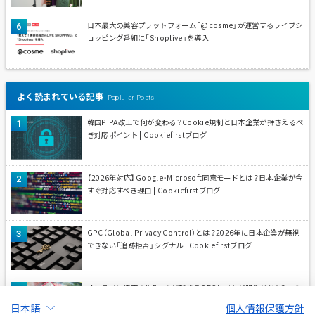
日本最大の美容プラットフォーム「@cosme」が運営するライブシ
ョッピング番組に「Shoplive」を導入
よく読まれている記事
Poplular Posts
韓国PIPA改正で何が変わる？Cookie規制と日本企業が押さえるべ
き対応ポイント | Cookiefirstブログ
【2026年対応】Google・Microsoft同意モードとは？日本企業が今
すぐ対応すべき理由 | Cookiefirstブログ
GPC（Global Privacy Control）とは？2026年に日本企業が無視
できない「追跡拒否」シグナル | Cookiefirstブログ
オンライン接客の失敗、なぜ起きる？ECサイトが陥りがちな3つの
落とし穴とShopliveによる解決策 | Shopliveブログ
日本語
個人情報保護方針