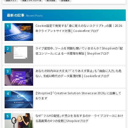
独自チップ
米国プライバシー法
航空貨物
貨物業界
最新の記事
Recent Posts
Cookie設定で発覚する「身に覚えのないスクリプト」の罠｜2026
年クライアントサイド対策 | Cookiefirstブログ
ライブ配信中、ツールを何個も開いていませんか？Shopliveの『配
信コンソール』による一元管理を解説 | Shopliveブログ
あなたの社内AIは大丈夫？「とりあえず禁止」も「自由に入力」も危
ない、生成AI時代のデータ漏洩対策 | Cookiefirstブログ
【Shoplive】「Creative Solution Showcase 2026」に出展して
おります
なぜ「フルHD配信」が売上を左右するのか—ライブコマースにおけ
る高画質の4つの役割 | Shopliveブログ