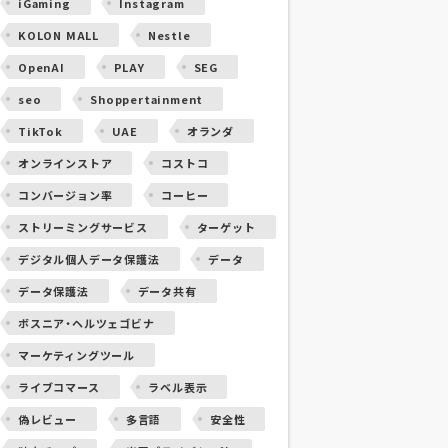
iGaming
Instagram
KOLON MALL
Nestle
OpenAI
PLAY
SEG
seo
Shoppertainment
TikTok
UAE
オランダ
オンラインストア
コストコ
コンバージョン率
コーヒー
ストリーミングサービス
ターゲット
デジタル個人データ保護法
データ
データ保護法
データ共有
ボスニア・ヘルツェゴビナ
マーケティングツール
ライブコマース
ラベル表示
偽レビュー
多言語
安全性