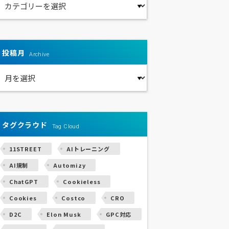
投稿月
Archive
タグクラウド
Tag Cloud
11STREET
AIトレーニング
AI規制
Automizy
ChatGPT
Cookieless
Cookies
Costco
CRO
D2C
Elon Musk
GPC対応