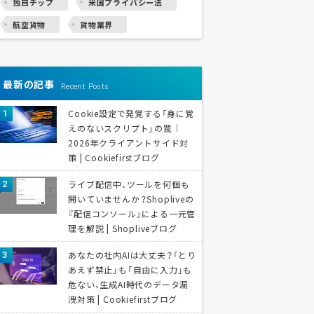
独自チップ
米国プライバシー法
航空貨物
貨物業界
最新の記事
Recent Posts
Cookie設定で発覚する「身に覚
えのないスクリプト」の罠｜
2026年クライアントサイド対
策 | Cookiefirstブログ
ライブ配信中、ツールを何個も
開いていませんか？Shopliveの
『配信コンソール』による一元管
理を解説 | Shopliveブログ
あなたの社内AIは大丈夫？「とり
あえず禁止」も「自由に入力」も
危ない、生成AI時代のデータ漏
洩対策 | Cookiefirstブログ