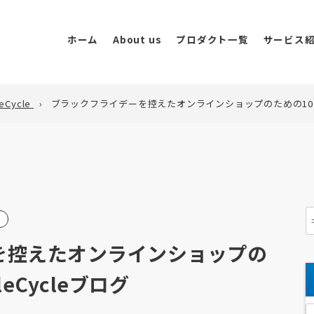
ホーム
About us
プロダクト一覧
サービス
eCycle
ブラックフライデーを控えたオンラインショップのための10の対
Clover Live
海
ライブコマース・動画販
Clover Store
広
実店舗の人流データ可視
W
Clover AI Creative
グ
AI活用・クリエイティブ
ダ
を控えたオンラインショップの
eCycleブログ