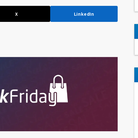
X
LinkedIn