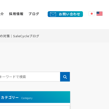
紹介
採用情報
ブログ
お問い合わせ
策｜SaleCycleブログ
外ソリューション事業
売
告代理店事業
化
eb制作/システム開発/自社プロ
制作
クト開発
カテゴリー
Category